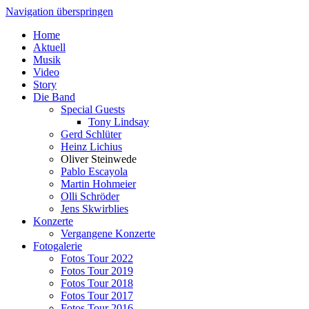
Navigation überspringen
Home
Aktuell
Musik
Video
Story
Die Band
Special Guests
Tony Lindsay
Gerd Schlüter
Heinz Lichius
Oliver Steinwede
Pablo Escayola
Martin Hohmeier
Olli Schröder
Jens Skwirblies
Konzerte
Vergangene Konzerte
Fotogalerie
Fotos Tour 2022
Fotos Tour 2019
Fotos Tour 2018
Fotos Tour 2017
Fotos Tour 2016