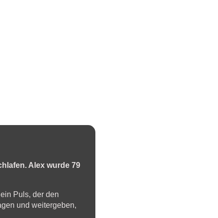
chlafen. Alex wurde 79
 ein Puls, der den
ragen und weitergeben,