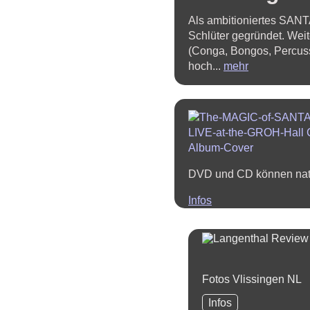
Als ambitioniertes SAN
Schlüter gegründet. Wei
(Conga, Bongos, Percuss
hoch...
mehr
DVD und CD können natü
Infos
Fotos Vlissingen NL
Vlissingen-
Infos