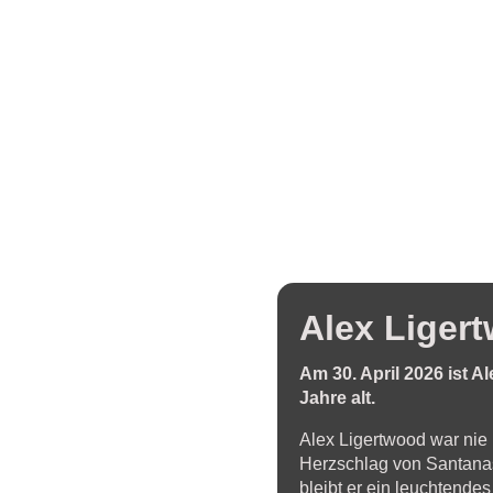
Skwirblies
Konzerte
Vergangene
Konzerte
Fotogalerie
Fotos
Tour
2022
Fotos
Tour
2019
Fotos
Tour
2018
Fotos
Tour
Alex Liger
2017
Fotos
Tour
Am 30. April 2026
ist A
2016
Jahre alt.
Fotos
Tour
Alex Ligertwood war nie 
2015
Fotos
Herzschlag von Santanas
Tour
bleibt er ein leuchtendes