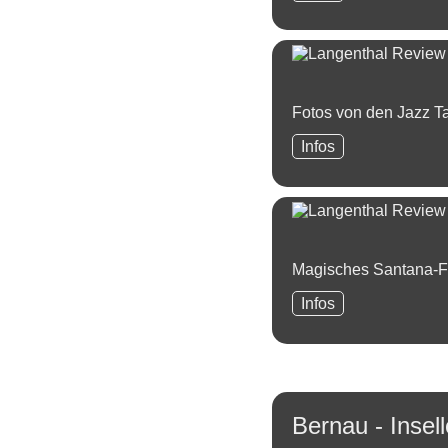
NL
Fotogalerie
Fotos von den Jazz T
Langenthal
Infos
Fotogalerie
Magisches Santana-F
Langenthal
Infos
Review
Bernau - Insel