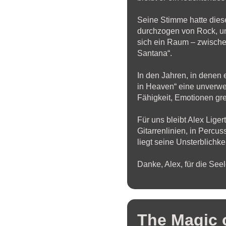
2011-
2014
Seine Stimme hatte diese 
Presse
durchzogen von Rock, und
Booking
sich ein Raum – zwische
Santana“.
In den Jahren, in denen 
in Heaven“ eine unverwec
Fähigkeit, Emotionen gr
Für uns bleibt Alex Lige
Gitarrenlinien, in Percu
liegt seine Unsterblichk
Danke, Alex, für die Seele
The Magic 