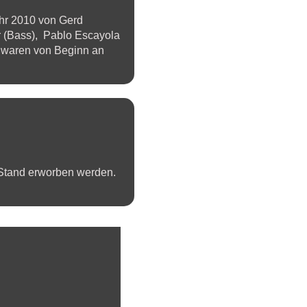
hr 2010 von Gerd
r (Bass), Pablo Escayola
e waren von Beginn an
Stand erworben werden.