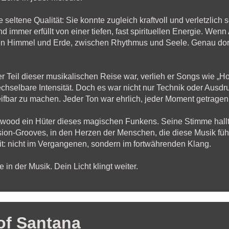
seltene Qualität: Sie konnte zugleich kraftvoll und verletzlich 
 immer erfüllt von einer tiefen, fast spirituellen Energie. Wenn
n Himmel und Erde, zwischen Rhythmus und Seele. Genau dort 
er Teil dieser musikalischen Reise war, verlieh er Songs wie 
hselbare Intensität. Doch es war nicht nur Technik oder Ausdr
eifbar zu machen. Jeder Ton war ehrlich, jeder Moment getrage
rtwood ein Hüter dieses magischen Funkens. Seine Stimme hallt 
ssion-Grooves, in den Herzen der Menschen, die diese Musik fü
eit: nicht im Vergangenen, sondern im fortwährenden Klang.
 in der Musik. Dein Licht klingt weiter.
of Santana