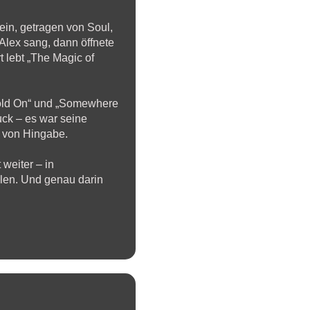
sein, getragen von Soul,
 Alex sang, dann öffnete
lebt „The Magic of
„Hold On“ und „Somewhere
uck – es war seine
n von Hingabe.
weiter – in
hlen. Und genau darin