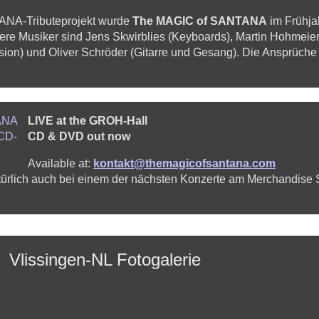
TANA-Tributeprojekt wurde
The MAGIC of SANTANA
im Frühja
tere Musiker sind Jens Skwirblies (Keyboards), Martin Hohmeie
ion) und Oliver Schröder (Gitarre und Gesang). Die Ansprüch
LIVE at the GROH-Hall
CD & DVD out now
Available at:
kontakt@themagicofsantana.com
rlich auch bei einem der nächsten Konzerte am Merchandise 
Vlissingen-NL Fotogalerie