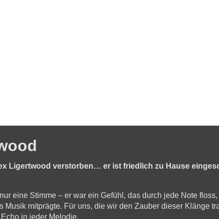
twood
lex Ligertwood verstorben… er ist friedlich zu Hause einges
nur eine Stimme – er war ein Gefühl, das durch jede Note floss,
 Musik mitprägte. Für uns, die wir den Zauber dieser Klänge t
 Echo in jeder Melodie.